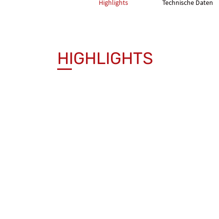
Highlights
Technische Daten
HIGHLIGHTS
Extrem flexibel in 45°- und 90°-Bögen
Rotation um die eigene Achse (360°) ohn
Hochwertige Edelstahllegierung
Steuer- und Bedienpult mit 12″- Farbdispl
Schneidet, schleift und fräst sämtliche Ma
Benutzerfreundlich mit präziser Kontrolle
Werkzeugkasten und Zentrierwerkzeug mi