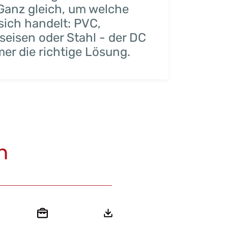
Ganz gleich, um welche
sich handelt:
PVC,
eisen oder Stahl - der DC
er die richtige Lösung.
n