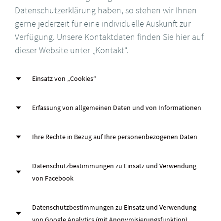
Datenschutzerklärung haben, so stehen wir Ihnen
gerne jederzeit für eine individuelle Auskunft zur
Verfügung. Unsere Kontaktdaten finden Sie hier auf
dieser Website unter „Kontakt“.
Einsatz von „Cookies“
Einsatz von „Cookies“
Erfassung von allgemeinen Daten und von Informationen
Cookies sind Textdateien, die beim Aufruf einer
Erfassung von allgemeinen
Ihre Rechte in Bezug auf Ihre personenbezogenen Daten
Internetseite über den Browser auf dem Computer
Daten und von Informationen
des Kunden abgespeichert werden. Dies dient
Ihre Rechte in Bezug auf Ihre
Datenschutzbestimmungen zu Einsatz und Verwendung
dazu, um jedem User eine optimale und
von Facebook
Mit jedem Aufruf unserer Internetseite werden eine
personenbezogenen Daten
nutzerfreundliche Darstellung des Inhalts unserer
Reihe von Daten und Informationen erhoben und
Webseite zu ermöglichen. Auch unsere Website
gespeichert. Diese allgemeinen Daten werden in
Datenschutzbestimmungen
Datenschutzbestimmungen zu Einsatz und Verwendung
Recht auf Bestätigung
verwendet Cookies. Sie können die Speicherung
von Google Analytics (mit Anonymisierungsfunktion)